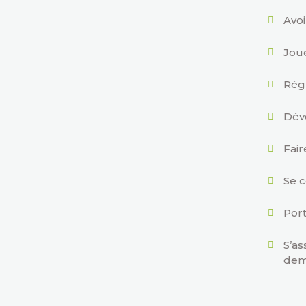
Avoi
Jou
Régl
Déve
Fair
Se 
Port
S’as
dem