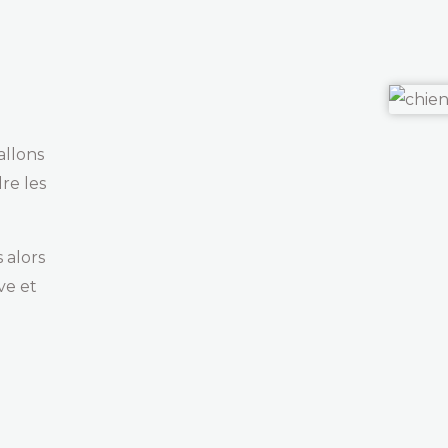
allons
re les
 alors
ve et