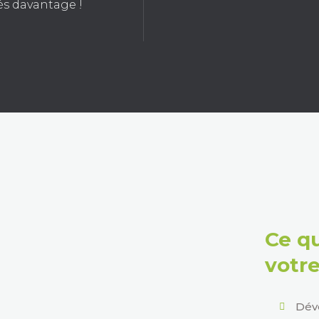
és davantage !
Ce qu
votre
Déve