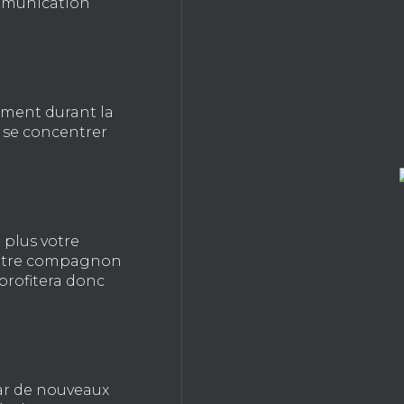
ommunication
ement durant la
à se concentrer
e plus votre
 votre compagnon
profitera donc
par de nouveaux