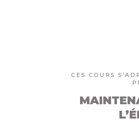
CES COURS S’AD
P
MAINTENA
L’